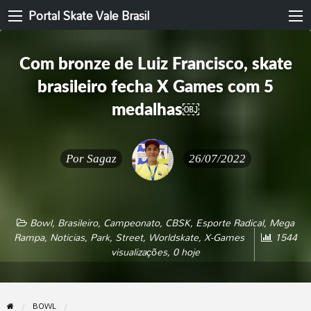
Portal Skate Vale Brasil
Com bronze de Luiz Francisco, skate
brasileiro fecha X Games com 5
medalhas￼
Por
Sagaz
26/07/2022
Bowl
,
Brasileiro
,
Campeonato
,
CBSK
,
Esporte Radical
,
Mega
Rampa
,
Noticias
,
Park
,
Street
,
Worldskate
,
X-Games
1544
visualizações, 0 hoje
BOWL