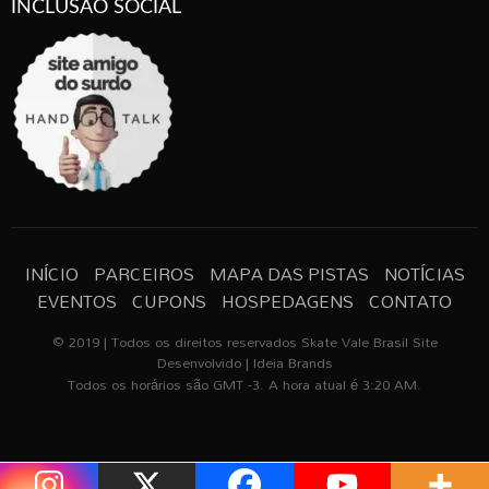
INCLUSÃO SOCIAL
INÍCIO
PARCEIROS
MAPA DAS PISTAS
NOTÍCIAS
EVENTOS
CUPONS
HOSPEDAGENS
CONTATO
© 2019 | Todos os direitos reservados Skate Vale Brasil Site
Desenvolvido | Ideia Brands
Todos os horários são GMT -3. A hora atual é 3:20 AM.