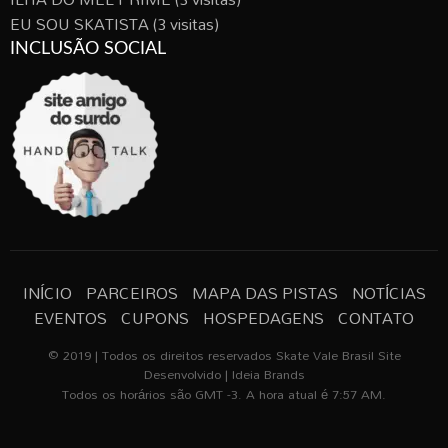
EU SOU SKATISTA
(3 visitas)
INCLUSÃO SOCIAL
INÍCIO
PARCEIROS
MAPA DAS PISTAS
NOTÍCIAS
EVENTOS
CUPONS
HOSPEDAGENS
CONTATO
© 2019 | Todos os direitos reservados Skate Vale Brasil Site
Desenvolvido | Ideia Brands
Todos os horários são GMT -3. A hora atual é 7:57 AM.