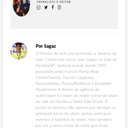
Por
Sagaz
/// Diretor de Arte por profissão e Skatista da
vida. Conhecido como Julio Sagaz no Vale do
Paraíba/SP, skatista overall desde 1995,
passando pelas marcas Ramp Real
Street/Santos, Posso! Caçapava,
Posso/Adidas, Posso/RedNose e DoubleM.
Atualmente é diretor da agência de
publicidade e criador do maior portal de skate
do vale do Paraíba a Skate Vale Brasil. O
portal se destaca não apenas por divulgar os
principais picos de skate, pistas, principais
eventos e talentos do skate, mas também
por ser a única mídia de skate que inclui