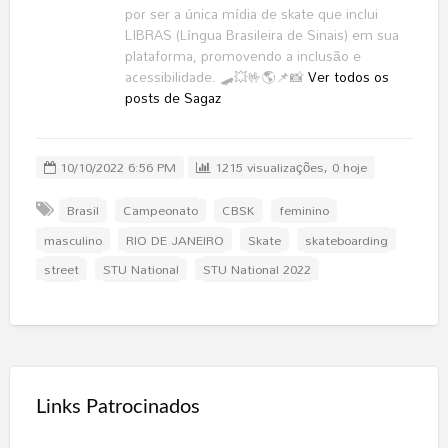
por ser a única mídia de skate que inclui
LIBRAS (Língua Brasileira de Sinais) em sua
plataforma, promovendo a inclusão e
acessibilidade. 🛹💥🤟🌎📌📸
Ver todos os
posts de Sagaz
10/10/2022 6:56 PM
1215 visualizações, 0 hoje
Brasil
Campeonato
CBSK
feminino
masculino
RIO DE JANEIRO
Skate
skateboarding
street
STU National
STU National 2022
Links Patrocinados