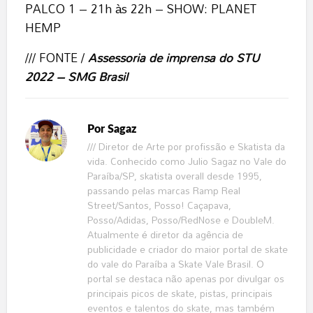
PALCO 1 – 21h às 22h – SHOW: PLANET
HEMP
/// FONTE /
Assessoria de imprensa do STU
2022 – SMG Brasil
Por
Sagaz
/// Diretor de Arte por profissão e Skatista da
vida. Conhecido como Julio Sagaz no Vale do
Paraíba/SP, skatista overall desde 1995,
passando pelas marcas Ramp Real
Street/Santos, Posso! Caçapava,
Posso/Adidas, Posso/RedNose e DoubleM.
Atualmente é diretor da agência de
publicidade e criador do maior portal de skate
do vale do Paraíba a Skate Vale Brasil. O
portal se destaca não apenas por divulgar os
principais picos de skate, pistas, principais
eventos e talentos do skate, mas também