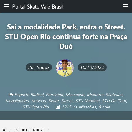
Portal Skate Vale Brasil
Sai a modalidade Park, entra o Street.
STU Open Rio continua forte na Praça
Duó
Por
Sagaz
10/10/2022
Esporte Radical
,
Feminino
,
Masculino
,
Melhores Skatistas
,
Modalidades
,
Noticias
,
Skate
,
Street
,
STU National
,
STU On Tour
,
STU Open Rio
1215 visualizações, 0 hoje
ESPORTE RADICAL