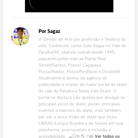
Por
Sagaz
/// Diretor de Arte por profissão e Skatista da
vida. Conhecido como Julio Sagaz no Vale do
Paraíba/SP, skatista overall desde 1995,
passando pelas marcas Ramp Real
Street/Santos, Posso! Caçapava,
Posso/Adidas, Posso/RedNose e DoubleM.
Atualmente é diretor da agência de
publicidade e criador do maior portal de skate
do vale do Paraíba a Skate Vale Brasil. O
portal se destaca não apenas por divulgar os
principais picos de skate, pistas, principais
eventos e talentos do skate, mas também
por ser a única mídia de skate que inclui
LIBRAS (Língua Brasileira de Sinais) em sua
plataforma, promovendo a inclusão e
acessibilidade. 🛹💥🤟🌎📌📸
Ver todos os