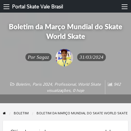
Portal Skate Vale Brasil
Boletim da Março Mundial do Skate
World Skate
Por
Sagaz
31/03/2024
Boletim
,
Paris 2024
,
Profissional
,
World Skate
942
visualizações, 0 hoje
BOLETIM
BOLETIM DA MARÇO MUNDIAL DO SKATE WORLD SKATE