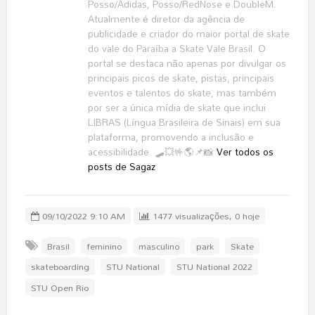
Posso/Adidas, Posso/RedNose e DoubleM.
Atualmente é diretor da agência de
publicidade e criador do maior portal de skate
do vale do Paraíba a Skate Vale Brasil. O
portal se destaca não apenas por divulgar os
principais picos de skate, pistas, principais
eventos e talentos do skate, mas também
por ser a única mídia de skate que inclui
LIBRAS (Língua Brasileira de Sinais) em sua
plataforma, promovendo a inclusão e
acessibilidade. 🛹💥🤟🌎📌📸
Ver todos os
posts de Sagaz
09/10/2022 9:10 AM
1477 visualizações, 0 hoje
Brasil
feminino
masculino
park
Skate
skateboarding
STU National
STU National 2022
STU Open Rio