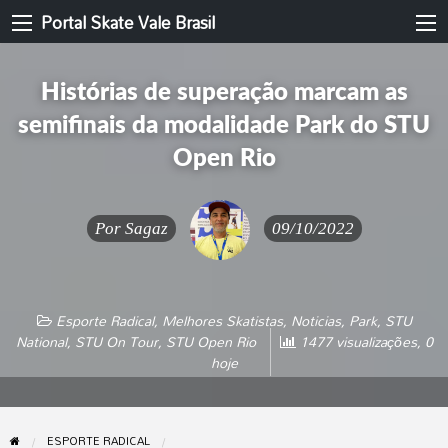
Portal Skate Vale Brasil
Histórias de superação marcam as
semifinais da modalidade Park do STU
Open Rio
Por
Sagaz
09/10/2022
Esporte Radical
,
Melhores Skatistas
,
Noticias
,
Park
,
STU
National
,
STU On Tour
,
STU Open Rio
1477 visualizações, 0
hoje
ESPORTE RADICAL