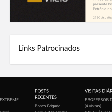
presente hi
Petrônio n
[…]
2790 visualiz
Links Patrocinados
POSTS
VISITAS DIÁ
RECENTES
 EXTREME
PROFESSOR D
Bones Brigade:
(4 visitas)
sitas)
Uma Autobiografia
BALNEÁRIO 