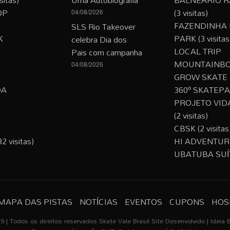
OP
(3 visitas)
04/08/2026
FAZENDINHA
SLS Rio Takeover
K
PARK
(3 visitas
celebra Dia dos
LOCAL TRIP
Pais com campanha
MOUNTAINB
04/08/2026
GROW SKATE
OA
360º SKATEP
PROJETO VID
(2 visitas)
CBSK
(2 visitas
2 visitas)
HI ADVENTUR
UBATUBA SUÍ
MAPA DAS PISTAS
NOTÍCIAS
EVENTOS
CUPONS
HOS
9 | Todos os direitos reservados Skate Vale Brasil Site Desenvolvido | Ideia 