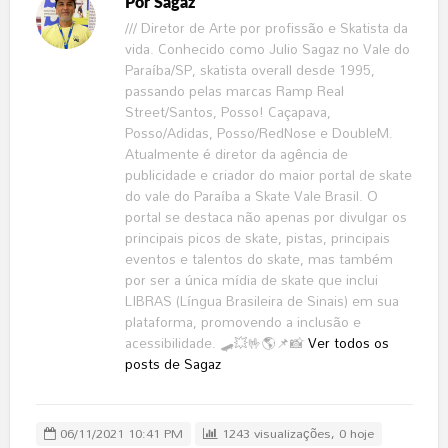
Por
Sagaz
/// Diretor de Arte por profissão e Skatista da
vida. Conhecido como Julio Sagaz no Vale do
Paraíba/SP, skatista overall desde 1995,
passando pelas marcas Ramp Real
Street/Santos, Posso! Caçapava,
Posso/Adidas, Posso/RedNose e DoubleM.
Atualmente é diretor da agência de
publicidade e criador do maior portal de skate
do vale do Paraíba a Skate Vale Brasil. O
portal se destaca não apenas por divulgar os
principais picos de skate, pistas, principais
eventos e talentos do skate, mas também
por ser a única mídia de skate que inclui
LIBRAS (Língua Brasileira de Sinais) em sua
plataforma, promovendo a inclusão e
acessibilidade. 🛹💥🤟🌎📌📸
Ver todos os
posts de Sagaz
06/11/2021 10:41 PM
1243 visualizações, 0 hoje