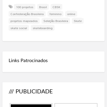
100 projetos
Brasil
CBSK
Confederação Brasileira
feminino
online
projetos mapeados
Seleção Brasileira
Skate
skate social
skateboarding
Links Patrocinados
/// PUBLICIDADE