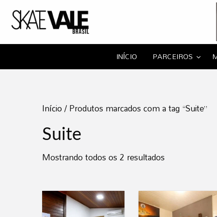
Portal Skate Va
Portal da família skate!
APA
AS
NOTÍCIAS
EVENTOS
CUPONS
HOSP
INÍCIO
PARCEIROS
M
ISTAS
Início
/ Produtos marcados com a tag “Suite”
Suite
Mostrando todos os 2 resultados