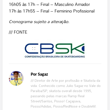
16h05 às 17h – Final – Masculino Amador
17h às 17h55 – Final – Feminino Profissional
Cronograma sujeito a alteração.
/// FONTE
Por
Sagaz
/// Diretor de Arte por profissão e Skatista da
vida. Conhecido como Julio Sagaz no Vale do
Paraíba/SP, skatista overall desde 1995,
passando pelas marcas Ramp Real
Street/Santos, Posso! Caçapava,
Posso/Adidas, Posso/RedNose e DoubleM.