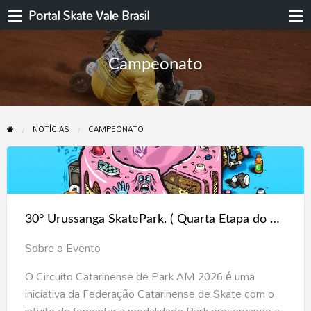
Portal Skate Vale Brasil
Campeonato
NOTÍCIAS
CAMPEONATO
30°
Urussanga
SkatePark.
30° Urussanga SkatePark. ( Quarta Etapa do Circuito Catarinense de Skate PARK)
(
Quarta
Sobre o Evento
Etapa
O Circuito Catarinense de Park AM 2026 é uma
do
iniciativa da Federação Catarinense de Skate com o
Circuito