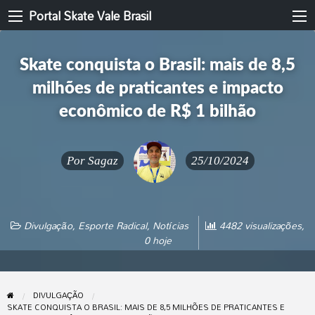
Portal Skate Vale Brasil
Skate conquista o Brasil: mais de 8,5
milhões de praticantes e impacto
econômico de R$ 1 bilhão
Por
Sagaz
25/10/2024
Divulgação
,
Esporte Radical
,
Notícias
4482 visualizações,
0 hoje
DIVULGAÇÃO
SKATE CONQUISTA O BRASIL: MAIS DE 8,5 MILHÕES DE PRATICANTES E