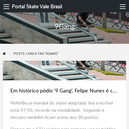
Portal Skate Vale Brasil
9Gang
POSTS COM A TAG "9GANG"
Em
histórico
pódio
Em histórico pódio ‘9 Gang’, Felipe Nunes é campeão da etapa de Porto Alegre do Circuito Transpetro STU de Paraskate
‘9
Gang’,
Referência mundial do skate adaptado tira a incrível
Felipe
nota 97,55, recorde na modalidade. Segundo e
Nunes
terceiro também ficam acima dos 90 pontos
é