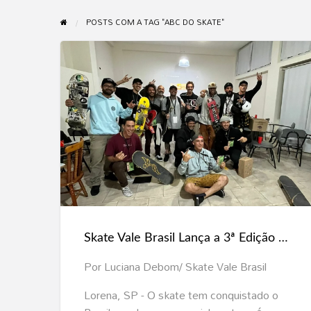
POSTS COM A TAG "ABC DO SKATE"
Skate
Vale
Brasil
Lança
a
3ª
Skate Vale Brasil Lança a 3ª Edição do Curso de Instrutores de Skate em Lorena, SP
Edição
do
Por Luciana Debom/ Skate Vale Brasil
Curso
Lorena, SP - O skate tem conquistado o
de