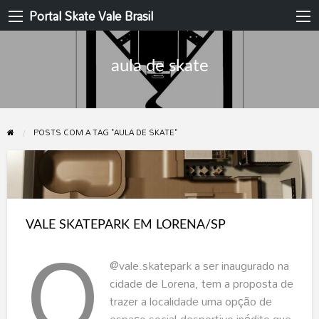
Portal Skate Vale Brasil
aula de skate
POSTS COM A TAG "AULA DE SKATE"
VALE
SKATEPARK
O
EM
VALE SKATEPARK EM LORENA/SP
LORENA/SP
@vale.skatepark a ser inaugurado na
cidade de Lorena, tem a proposta de
trazer a localidade uma opção de