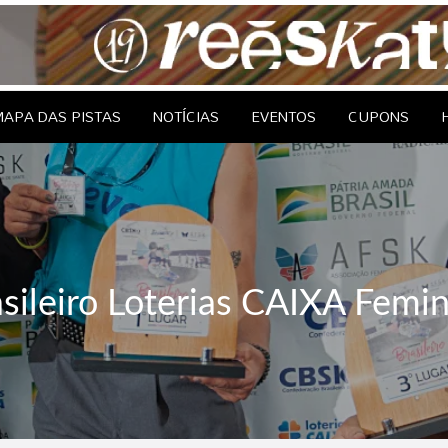
le Brasil
EDAGENS
CONTATO
APA DAS PISTAS
NOTÍCIAS
EVENTOS
CUPONS
sileiro Loterias CAIXA Femi