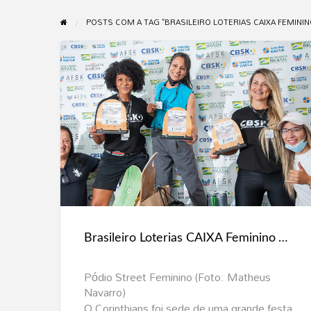
POSTS COM A TAG "BRASILEIRO LOTERIAS CAIXA FEMININ
Brasileiro
Loterias
CAIXA
Feminino
Amador
2021
Brasileiro Loterias CAIXA Feminino Amador 2021 forma 6 pódios em grande festa no Corinthians
forma
6
Pódio Street Feminino (Foto: Matheus
pódios
Navarro)
em
O Corinthians foi sede de uma grande festa