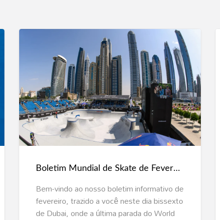
Boletim
Mundial
de
Skate
de
Fevereiro
Boletim Mundial de Skate de Fevereiro
Bem-vindo ao nosso boletim informativo de
fevereiro, trazido a você neste dia bissexto
de Dubai, onde a última parada do World