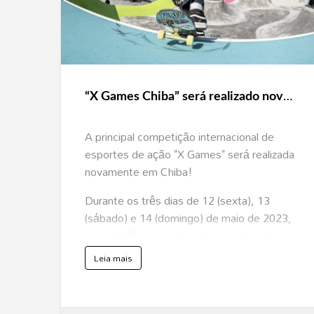
“X
S
Games
T
R
Chiba”
O
J
será
U
N
T
realizado
O
À
novamente
C
“X Games Chiba” será realizado novamente em maio de 2023!
B
em
S
K
maio
?
A principal competição internacional de
A
de
S
esportes de ação "X Games" será realizada
S
2023!
I
S
novamente em Chiba!
T
A
A
Durante os três dias de 12 (sexta), 13
O
S
(sábado) e 14 (domingo) de maio de 2023,
T
U
competições populares de esportes de
T
O
ação, como skate, BMX e Moto X, serão
R
s
Leia mais
I
o
realizadas no ZOZO Marine Stadium.
A
b
I
r
S
e
ZOZO Marine Stadium
“
X