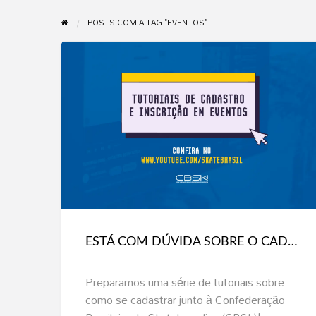
POSTS COM A TAG "EVENTOS"
ESTÁ
COM
DÚVIDA
SOBRE
O
CADASTRO
ESTÁ COM DÚVIDA SOBRE O CADASTRO JUNTO À CBSK? ASSISTA AOS TUTORIAIS
JUNTO
À
Preparamos uma série de tutoriais sobre
CBSK?
como se cadastrar junto à Confederação
ASSISTA