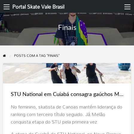
Portal Skate Vale Brasil
Finais
POSTS COM A TAG "FINAIS"
STU
National
em
STU National em Cuiabá consagra gaúchos Maria Lúcia e Bruno Melão na modalidade Street
Cuiabá
consagra
No feminino, skatista de Canoas mantém liderança do
gaúchos
ranking com terceiro título seguido. Já Melão
Maria
conquista etapa do STU pela primeira vez
Lúcia