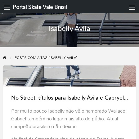
Portal Skate Vale Brasil
Isabelly Ávila
POSTS COM A TAG "ISABELLY ÁVILA"
No
Street,
títulos
No Street, títulos para Isabelly Ávila e Gabryel Aguilar no STU National de Porto Alegre
para
Isabelly
Por muito pouco Isabelly não vê o namorado Wallace
Ávila
Gabriel também no lugar mais alto do pódio. Atual
e
campeão brasileiro não deixou
Gabryel