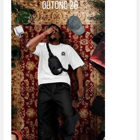
ó
q
u
i
o