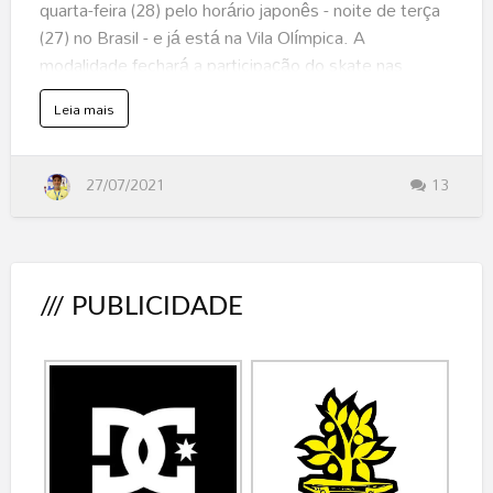
para
quarta-feira (28) pelo horário japonês - noite de terça
os
(27) no Brasil - e já está na Vila Olímpica. A
Jogos
modalidade fechará a participação do skate nas
de
Olimpíadas, primeiro com o feminino, no dia 4 de
s
Leia mais
Tóquio
agosto (terça-feira - 03/08 - BRA) e, depois, com o
o
b
masculino, dia 5 de agosto (quarta-feira - 04/08 -
r
e
BRA). Ambas as categorias têm início previsto para
S
27/07/2021
13
e
às 9 horas da manhã no Japão - 21 horas do dia
l
e
anterior pelo horário de Brasília.
ç
ã
o
B
Integram a Seleção Brasileira de Park Dora Varella,
r
a
Isadora Pacheco, Yndiara Asp, Luiz Francisco, Pedro
s
/// PUBLICIDADE
i
Barros e Pedro Quintas. O grupo veio acompanhado
l
e
de Edgard Pereira Vovô (consultor técnico), Miguel
i
r
Catarina (auxiliar técnico) e Alison Paz (fisioterapeuta).
a
O
l
í
Eduardo Musa (presidente da Confederação Brasileira
m
p
de Skate - CBSk), Ta…
i
c
a