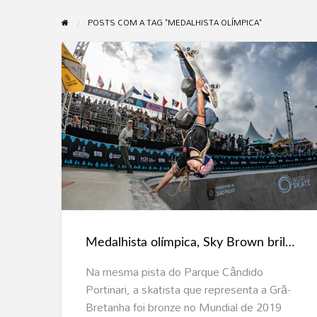
POSTS COM A TAG "MEDALHISTA OLÍMPICA"
Medalhista
olímpica,
Sky
Brown
brilha
no
Medalhista olímpica, Sky Brown brilha no Park pelas eliminatórias do Mundial de Skate
Park
pelas
Na mesma pista do Parque Cândido
eliminatórias
Portinari, a skatista que representa a Grã-
do
Bretanha foi bronze no Mundial de 2019