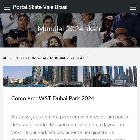
Portal Skate Vale Brasil
Mundial 2024 skate
POSTS COM A TAG "MUNDIAL 2024 SKATE"
Como
era:
WST
Como era: WST Dubai Park 2024
Dubai
Park
As transições sempre parecem menores de um ponto
2024
de vista elevado. Mesmo com isso dito, o layout do
WST Dubai Park era obviamente um gigante - e