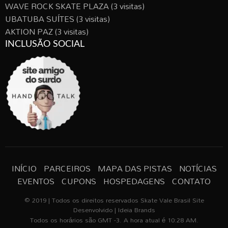
WAVE ROCK SKATE PLAZA
(3 visitas)
UBATUBA SUÍTES
(3 visitas)
AKTION PAZ
(3 visitas)
INCLUSÃO SOCIAL
INÍCIO
PARCEIROS
MAPA DAS PISTAS
NOTÍCIAS
EVENTOS
CUPONS
HOSPEDAGENS
CONTATO
© 2019 | Todos os direitos reservados Skate Vale Brasil Site
Desenvolvido | Ideia Brands
Todos os horários são GMT -3. A hora atual é 10:28 AM.