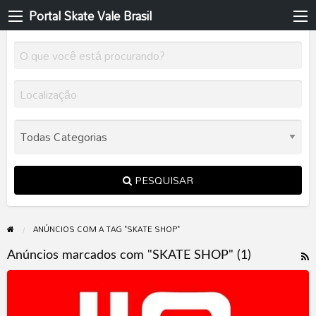
Portal Skate Vale Brasil
PESQUISAR
ANÚNCIOS COM A TAG "SKATE SHOP"
F
Anúncios marcados com "SKATE SHOP" (1)
R
WAVE
p
ROCK
t
SKATE