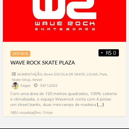
d
PLAZA
a
S
R$ 0
DESTAQUE
WAVE ROCK SKATE PLAZA
ALIMENTAÇÃO
,
Bowl
,
ESCOLA DE SKATE
,
LOJAS
,
Park
,
Skate Shop
,
Street
Sagaz
30/11/2022
Com uma área de 720 metros quadrados, 100% coberta
e climatizada, o espaço Waverock conta com 4 pistas:
um street banks, duas mini-ramps de madeira
[…]
3852 visualizações, 3 hoje