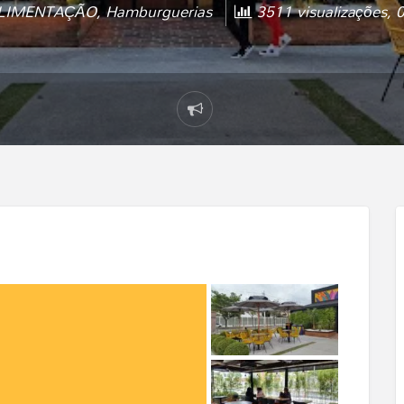
LIMENTAÇÃO
,
Hamburguerias
3511 visualizações, 0
Reportar
um
Problema