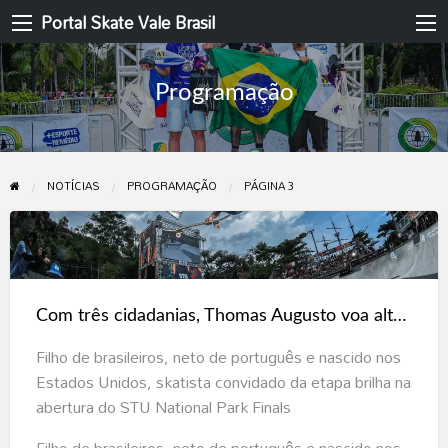
Portal Skate Vale Brasil
Programação
NOTÍCIAS
PROGRAMAÇÃO
PÁGINA 3
Com
três
cidadanias,
Com três cidadanias, Thomas Augusto voa alto rumo à semifinal em Porto Seguro
Thomas
Augusto
Filho de brasileiros, neto de português e nascido nos
voa
Estados Unidos, skatista convidado da etapa brilha na
alto
abertura do STU National Park Finals
rumo