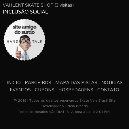
VAHLENT SKATE SHOP
(3 visitas)
INCLUSÃO SOCIAL
INÍCIO
PARCEIROS
MAPA DAS PISTAS
NOTÍCIAS
EVENTOS
CUPONS
HOSPEDAGENS
CONTATO
© 2019 | Todos os direitos reservados Skate Vale Brasil Site
Desenvolvido | Ideia Brands
Todos os horários são GMT -3. A hora atual é 2:01 PM.