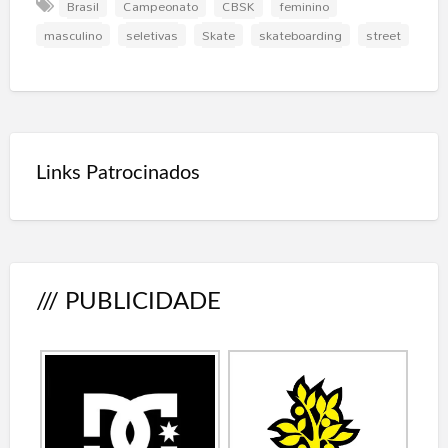
Brasil
Campeonato
CBSK
feminino
masculino
seletivas
Skate
skateboarding
street
Links Patrocinados
/// PUBLICIDADE