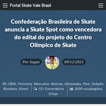
Portal Skate Vale Brasil
Confederação Brasileira de Skate
anuncia a Skate Spot como vencedora
do edital do projeto do Centro
Olímpico de Skate
Por
Sagaz
09/12/2021
CBSK
,
Feminino
,
Masculino
,
Noticias
,
Olimpiadas
,
Park
,
Seleção
Brasileira
,
Street
131 Comentários
2039 visualizações,
0 hoje