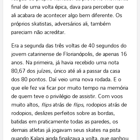
final de uma volta épica, dava para perceber que
ali acabara de acontecer algo bem diferente. Os
próprios skatistas, adversários ali, também
pareciam não acreditar.
Era a segunda das três voltas de 40 segundos do
jovem catarinense de Florianópolis, de apenas 16
anos. Na primeira, já havia recebido uma nota
80,67 dos juízes, único até ali a passar da casa
dos 80 pontos. Daí veio uma nova rodada. E o
que ele fez vai ficar por muito tempo na memória
de quem teve o privilégio de assistir. Com voos
muito altos,
flips
atrás de
flips
, rodopios atrás de
rodopios, deslizes perfeitos sobre as bordas,
batidas em praticamente todas as paredes, os
demais atletas já jogavam seus skates na pista
quando Kalani ainda finalizava a volta, que ganhou