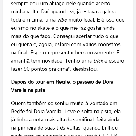
sempre dou um abraço nele quando acerto
minha volta. Daí, quando vi, já estava a galera
toda em cima, uma
vibe
muito legal. E é isso que
eu amo no skate e o que me faz gostar ainda
mais do que faço. Consegui acertar tudo o que
eu queria e, agora, estarei com vários monstros
na final. Espero representar bem novamente. E
amanhã tem novidade. Tenho uma
trick
e espero
fazer 90 pontos pra cima”, desabafou.
Depois do tour em Recife, o passeio de Dora
Varella na pista
Quem também se sentiu muito à vontade em
Recife foi Dora Varella. Leve e solta na pista, ela
já tinha a nota mais alta da semifinal, feita ainda
na primeira de suas três voltas, quando brilhou
ainda mais na segunda e cravou um 67,17. Há