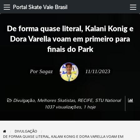
Portal Skate Vale Brasil
De forma quase literal, Kalani Konig e
Dora Varella voam em primeiro para
finais do Park
Por
Sagaz
11/11/2023
Divulgação
,
Melhores Skatistas
,
RECIFE
,
STU National
1037 visualizações, 1 hoje
DIVULGAÇÃO
DE FORMA QUASE LITERAL, KALANI KONIG E DORA VARELLA VOAM EM