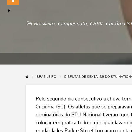
Brasileiro
,
Campeonato
,
CBSK
,
Criciúma S
BRASILEIRO
DISPUTAS DE SEXTA (22) DO STU NATION
Pelo segundo dia consecutivo a chuva tomo
Criciúma (SC). Os atletas que se preparavam 
eliminatórias do STU Nacional tiveram que 
colocar em prática tudo o que guardavam pa
modalidades Park e Street tomaram conta d