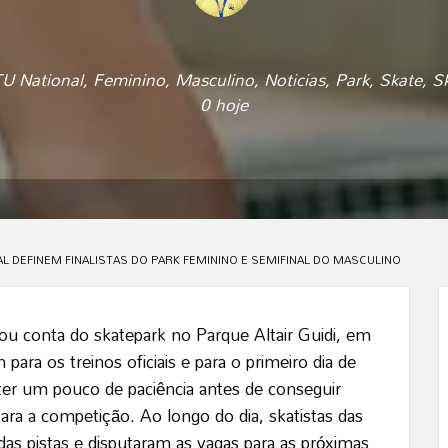
TU National
,
Feminino
,
Masculino
,
Noticias
,
Park
,
Skate
,
Sk
0 hoje
AL DEFINEM FINALISTAS DO PARK FEMININO E SEMIFINAL DO MASCULINO
u conta do skatepark no Parque Altair Guidi, em
para os treinos oficiais e para o primeiro dia de
ter um pouco de paciência antes de conseguir
ra a competição. Ao longo do dia, skatistas das
as pistas e disputaram as vagas para as próximas