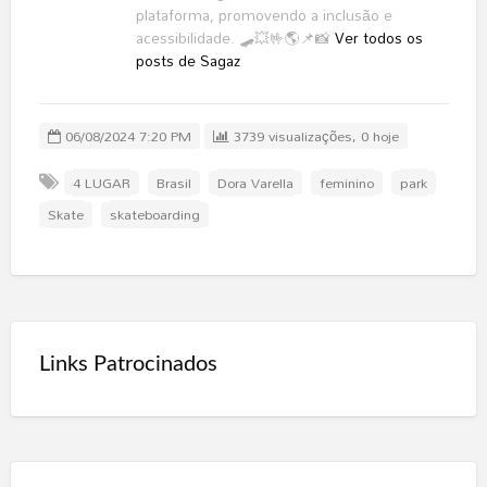
plataforma, promovendo a inclusão e
acessibilidade. 🛹💥🤟🌎📌📸
Ver todos os
posts de Sagaz
06/08/2024 7:20 PM
3739 visualizações, 0 hoje
4 LUGAR
Brasil
Dora Varella
feminino
park
Skate
skateboarding
Links Patrocinados