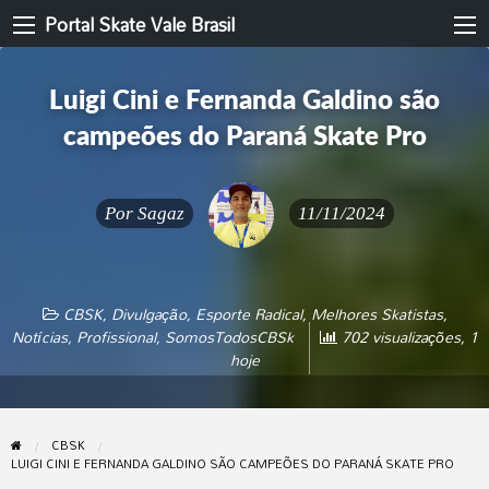
Portal Skate Vale Brasil
Luigi Cini e Fernanda Galdino são
campeões do Paraná Skate Pro
Por
Sagaz
11/11/2024
CBSK
,
Divulgação
,
Esporte Radical
,
Melhores Skatistas
,
Notícias
,
Profissional
,
SomosTodosCBSk
702 visualizações, 1
hoje
CBSK
LUIGI CINI E FERNANDA GALDINO SÃO CAMPEÕES DO PARANÁ SKATE PRO