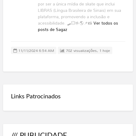
por ser a única mídia de skate que inclui
LIBRAS (Língua Brasileira de Sinais) em sua
plataforma, promovendo a inclusão e
acessibilidade. 🛹💥🤟🌎📌📸
Ver todos os
posts de Sagaz
11/11/2024 6:54 AM
702 visualizações, 1 hoje
Links Patrocinados
/// PUBLICIDADE