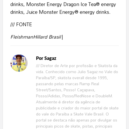
drinks, Monster Energy Dragon Ice Tea®️ energy
drinks, Juice Monster Energy®️ energy drinks.
/// FONTE
FleishmanHillard Brasil
|
Por
Sagaz
/// Diretor de Arte por profissão e Skatista da
vida. Conhecido como Julio Sagaz no Vale do
Paraíba/SP, skatista overall desde 1995,
passando pelas marcas Ramp Real
Street/Santos, Posso! Caçapava,
Posso/Adidas, Posso/RedNose e DoubleM.
Atualmente é diretor da agência de
publicidade e criador do maior portal de skate
do vale do Paraíba a Skate Vale Brasil. O
portal se destaca não apenas por divulgar os
principais picos de skate, pistas, principais