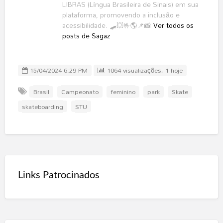
LIBRAS (Língua Brasileira de Sinais) em sua
plataforma, promovendo a inclusão e
acessibilidade. 🛹💥🤟🌎📌📸
Ver todos os
posts de Sagaz
15/04/2024 6:29 PM
1064 visualizações, 1 hoje
Brasil
Campeonato
feminino
park
Skate
skateboarding
STU
Links Patrocinados