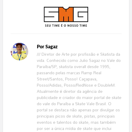
Por
Sagaz
/// Diretor de Arte por profissão e Skatista da
vida. Conhecido como Julio Sagaz no Vale do
Paraíba/SP, skatista overall desde 1995,
passando pelas marcas Ramp Real
Street/Santos, Posso! Caçapava,
Posso/Adidas, Posso/RedNose e DoubleM.
Atualmente é diretor da agência de
publicidade e criador do maior portal de skate
do vale do Paraíba a Skate Vale Brasil. O
portal se destaca não apenas por divulgar os
principais picos de skate, pistas, principais
eventos e talentos do skate, mas também
por ser a única mídia de skate que inclui