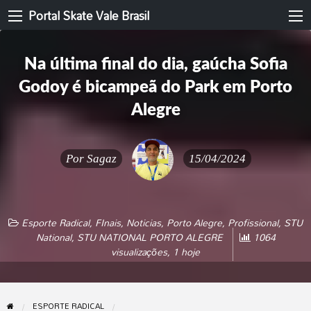
Portal Skate Vale Brasil
Na última final do dia, gaúcha Sofia
Godoy é bicampeã do Park em Porto
Alegre
Por
Sagaz
15/04/2024
Esporte Radical
,
FInais
,
Noticias
,
Porto Alegre
,
Profissional
,
STU
National
,
STU NATIONAL PORTO ALEGRE
1064
visualizações, 1 hoje
ESPORTE RADICAL