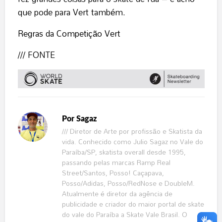
que pode para Vert também.
Regras da Competição Vert
/// FONTE
Por
Sagaz
/// Diretor de Arte por profissão e Skatista da
vida. Conhecido como Julio Sagaz no Vale do
Paraíba/SP, skatista overall desde 1995,
passando pelas marcas Ramp Real
Street/Santos, Posso! Caçapava,
Posso/Adidas, Posso/RedNose e DoubleM.
Atualmente é diretor da agência de
publicidade e criador do maior portal de skate
do vale do Paraíba a Skate Vale Brasil. O