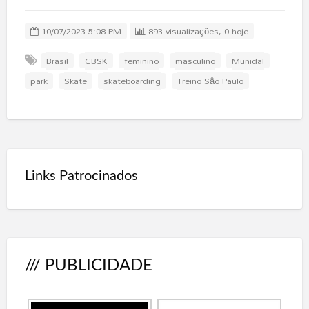
10/07/2023 5:08 PM
893 visualizações, 0 hoje
Brasil
CBSK
feminino
masculino
Munidal
park
Skate
skateboarding
Treino Sâo Paulo
Links Patrocinados
/// PUBLICIDADE