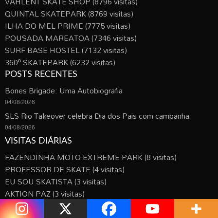
VAHLENT SKATE SHOP
(8796 visitas)
QUINTAL SKATEPARK
(8769 visitas)
ILHA DO MEL PRIME
(7775 visitas)
POUSADA MAREATOA
(7346 visitas)
SURF BASE HOSTEL
(7132 visitas)
360º SKATEPARK
(6232 visitas)
POSTS RECENTES
Bones Brigade: Uma Autobiografia
04/08/2026
SLS Rio Takeover celebra Dia dos Pais com campanha
04/08/2026
VISITAS DIÁRIAS
FAZENDINHA MOTO EXTREME PARK
(8 visitas)
PROFESSOR DE SKATE
(4 visitas)
EU SOU SKATISTA
(3 visitas)
AKTION PAZ
(3 visitas)
SPORT MANAGEMENT GROUP
(3 visitas)
VIBEBOARD
(3 visitas)