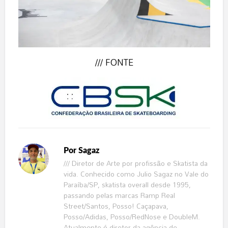
/// FONTE
Por
Sagaz
/// Diretor de Arte por profissão e Skatista da
vida. Conhecido como Julio Sagaz no Vale do
Paraíba/SP, skatista overall desde 1995,
passando pelas marcas Ramp Real
Street/Santos, Posso! Caçapava,
Posso/Adidas, Posso/RedNose e DoubleM.
Atualmente é diretor da agência de