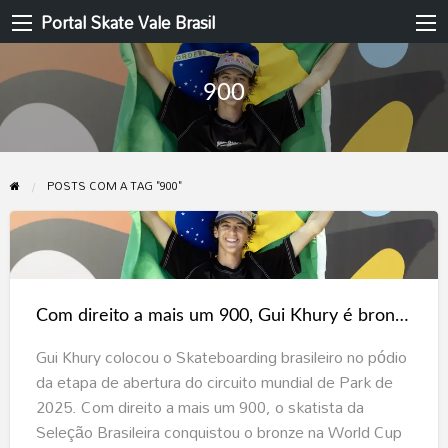
Portal Skate Vale Brasil
900
POSTS COM A TAG "900"
Com
direito
a
Com direito a mais um 900, Gui Khury é bronze na World Cup Rome 2025
mais
um
Gui Khury colocou o Skateboarding brasileiro no pódio
900,
da etapa de abertura do circuito mundial de Park de
Gui
2025. Com direito a mais um 900, o skatista da
Khury
Seleção Brasileira conquistou o bronze na World Cup