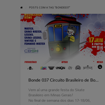
POSTS COM A TAG "BONDE037"
Bonde
037
Circuito
Brasileiro
de
Bowl
Bonde 037 Circuito Brasileiro de Bowl Oldschool – Dias 17-18/06, Divinópolis-MG
Oldschool
–
Vem aí uma grande festa do Skate
Brasileiro em Minas Gerais!
Dias
No final de semana dos dias 17-18/06,
17-