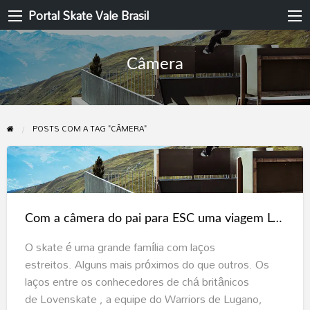
Portal Skate Vale Brasil
Câmera
POSTS COM A TAG "CÂMERA"
Com
a
câmera
Com a câmera do pai para ESC uma viagem Lovenskate, Warriors, Team Trouble
do
pai
O skate é uma grande família com laços
para
estreitos. Alguns mais próximos do que outros. Os
ESC
laços entre os conhecedores de chá britânicos
uma
de Lovenskate , a equipe do Warriors de Lugano,