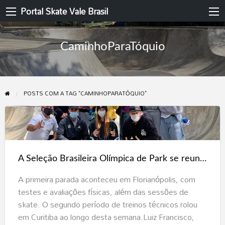
Portal Skate Vale Brasil
CaminhoParaTóquio
POSTS COM A TAG "CAMINHOPARATÓQUIO"
A
Seleção
Brasileira
A Seleção Brasileira Olímpica de Park se reuniu no Sul do país, em dois ciclos preparatórios para os Jogos de Tóquio.
Olímpica
de
A primeira parada aconteceu em Florianópolis, com
Park
testes e avaliações físicas, além das sessões de
se
skate. O segundo período de treinos técnicos rolou
reuniu
em Curitiba ao longo desta semana.Luiz Francisco,