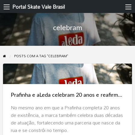
Portal Skate Vale Brasil
celebram
POSTS COM A TAG "CELEBRAM"
Prafinha
e
aLeda
Prafinha e aLeda celebram 20 anos e reafirmam o skate como linguagem urbana em São Paulo
celebram
20
No mesmo ano em que a Prafinha completa 20 anos
anos
de existência, a marca também celebra duas décadas
e
de atuação, fortalecendo uma parceria que nasce da
reafirmam
rua e se constrói no tempo.