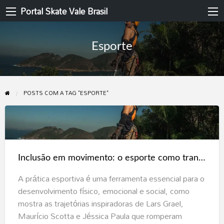
Portal Skate Vale Brasil
Esporte
POSTS COM A TAG "ESPORTE"
Inclusão
em
movimento:
Inclusão em movimento: o esporte como transformação para pessoas com deficiência
o
esporte
A prática esportiva é uma ferramenta essencial para o
como
desenvolvimento físico, emocional e social, como
transformação
mostra as trajetórias inspiradoras de Lars Grael,
para
Maurício Scotta e Jéssica Paula que romperam