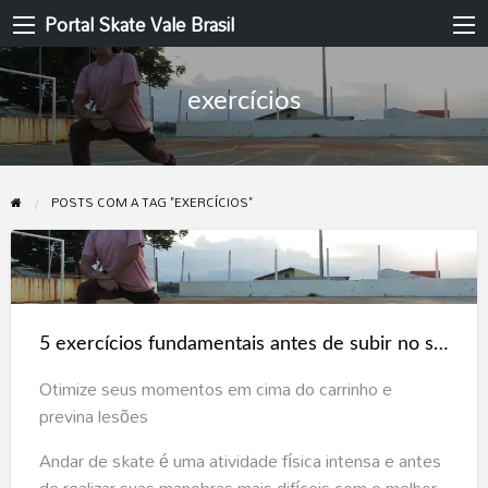
Portal Skate Vale Brasil
exercícios
POSTS COM A TAG "EXERCÍCIOS"
5
exercícios
fundamentais
5 exercícios fundamentais antes de subir no skate
antes
de
Otimize seus momentos em cima do carrinho e
subir
previna lesões
no
Andar de skate é uma atividade física intensa e antes
skate