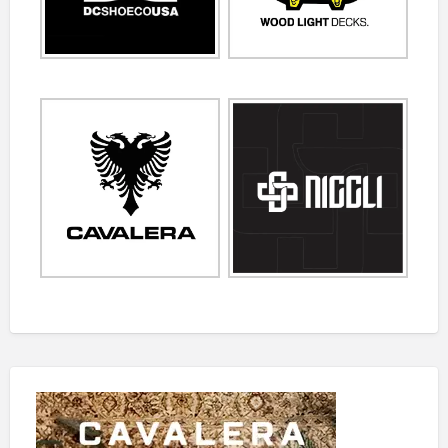
R
O
U
N
I
V
E
R
S
I
T
Á
R
I
O
D
A
S
A
M
É
R
I
C
A
S
–
F
A
M
P
A
R
A
B
O
L