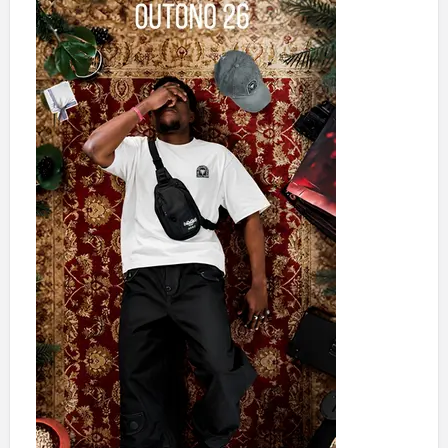
S
A
S
D
E
E
S
T
U
D
O
A
S
K
A
T
I
S
T
A
S
P
R
O
F
I
S
S
I
O
N
A
I
S