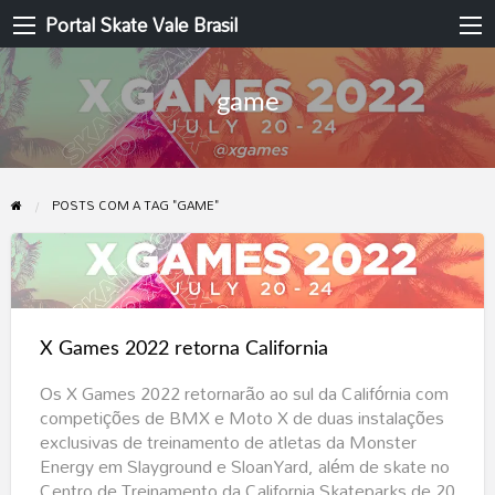
Portal Skate Vale Brasil
game
POSTS COM A TAG "GAME"
X
Games
2022
X Games 2022 retorna California
retorna
California
Os X Games 2022 retornarão ao sul da Califórnia com
competições de BMX e Moto X de duas instalações
exclusivas de treinamento de atletas da Monster
Energy em Slayground e SloanYard, além de skate no
Centro de Treinamento da California Skateparks de 20