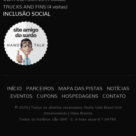
TRUCKS AND FINS
(4 visitas)
INCLUSÃO SOCIAL
INÍCIO
PARCEIROS
MAPA DAS PISTAS
NOTÍCIAS
EVENTOS
CUPONS
HOSPEDAGENS
CONTATO
© 2019 | Todos os direitos reservados Skate Vale Brasil Site
Desenvolvido | Ideia Brands
Todos os horários são GMT -3. A hora atual é 7:04 PM.