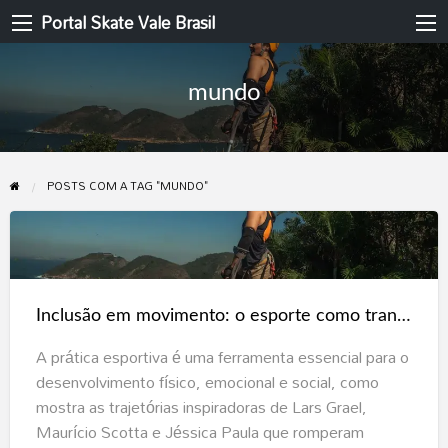
Portal Skate Vale Brasil
mundo
POSTS COM A TAG "MUNDO"
Inclusão
em
movimento:
Inclusão em movimento: o esporte como transformação para pessoas com deficiência
o
esporte
A prática esportiva é uma ferramenta essencial para o
como
desenvolvimento físico, emocional e social, como
transformação
mostra as trajetórias inspiradoras de Lars Grael,
para
Maurício Scotta e Jéssica Paula que romperam