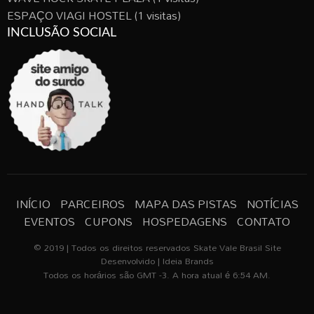
ESPAÇO VIAGI HOSTEL
(1 visitas)
INCLUSÃO SOCIAL
INÍCIO
PARCEIROS
MAPA DAS PISTAS
NOTÍCIAS
EVENTOS
CUPONS
HOSPEDAGENS
CONTATO
© 2019 | Todos os direitos reservados Skate Vale Brasil Site
Desenvolvido | Ideia Brands
Todos os horários são GMT -3. A hora atual é 6:54 AM.