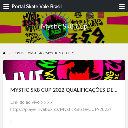
Portal Skate Vale Brasil
Mystic Sk8 Cup
POSTS COM A TAG "MYSTIC SK8 CUP"
MYSTIC
SK8
CUP
MYSTIC SK8 CUP 2022 QUALIFICAÇÕES DE BOWL E STREET
2022
QUALIFICAÇÕES
Link do ao vivo >>>>
DE
https://player.livebox.cz/Mystic-Skate-CUP-2022/
BOWL
-
E