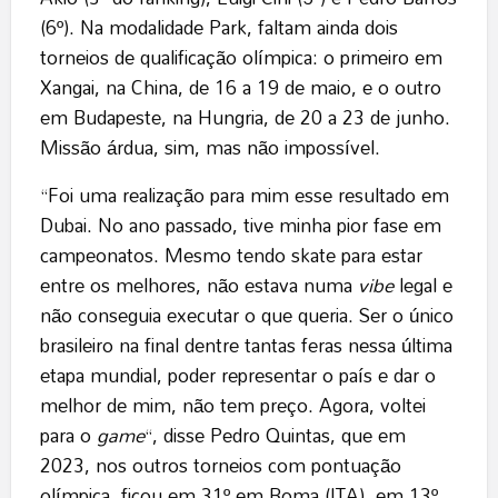
(6º). Na modalidade Park, faltam ainda dois
torneios de qualificação olímpica: o primeiro em
Xangai, na China, de 16 a 19 de maio, e o outro
em Budapeste, na Hungria, de 20 a 23 de junho.
Missão árdua, sim, mas não impossível.
“Foi uma realização para mim esse resultado em
Dubai. No ano passado, tive minha pior fase em
campeonatos. Mesmo tendo skate para estar
entre os melhores, não estava numa
vibe
legal e
não conseguia executar o que queria. Ser o único
brasileiro na final dentre tantas feras nessa última
etapa mundial, poder representar o país e dar o
melhor de mim, não tem preço. Agora, voltei
para o
game
“, disse Pedro Quintas, que em
2023, nos outros torneios com pontuação
olímpica, ficou em 31º em Roma (ITA), em 13º