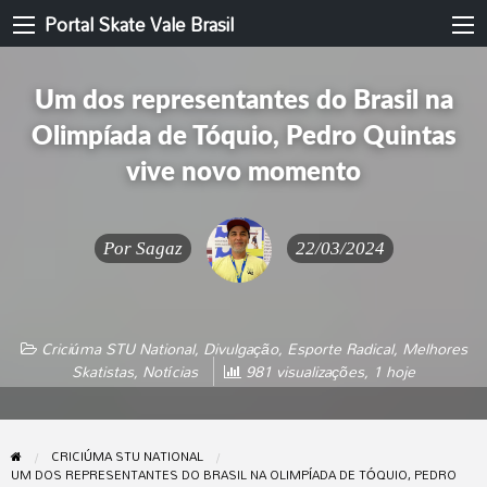
Portal Skate Vale Brasil
Um dos representantes do Brasil na
Olimpíada de Tóquio, Pedro Quintas
vive novo momento
Por
Sagaz
22/03/2024
Criciúma STU National
,
Divulgação
,
Esporte Radical
,
Melhores
Skatistas
,
Notícias
981 visualizações, 1 hoje
CRICIÚMA STU NATIONAL
UM DOS REPRESENTANTES DO BRASIL NA OLIMPÍADA DE TÓQUIO, PEDRO