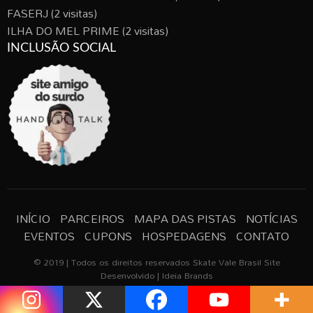
FASERJ
(2 visitas)
ILHA DO MEL PRIME
(2 visitas)
INCLUSÃO SOCIAL
INÍCIO
PARCEIROS
MAPA DAS PISTAS
NOTÍCIAS
EVENTOS
CUPONS
HOSPEDAGENS
CONTATO
© 2019 | Todos os direitos reservados Skate Vale Brasil Site
Desenvolvido | Ideia Brands
Todos os horários são GMT -3. A hora atual é 2:15 AM.