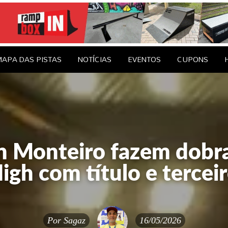
le Brasil
EDAGENS
CONTATO
APA DAS PISTAS
NOTÍCIAS
EVENTOS
CUPONS
an Monteiro fazem dobr
High com título e terceir
Por
Sagaz
16/05/2026