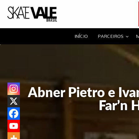
Portal Skate Va
Portal da família skate!
APA
AS
NOTÍCIAS
EVENTOS
CUPONS
HOSP
INÍCIO
PARCEIROS
M
ISTAS
Abner Pietro e Iv
Far’n 