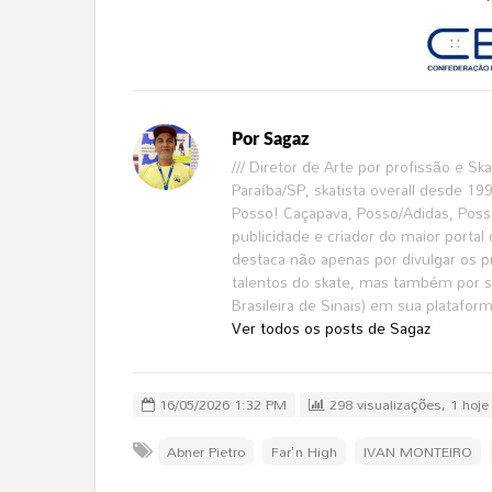
Por
Sagaz
/// Diretor de Arte por profissão e S
Paraíba/SP, skatista overall desde 1
Posso! Caçapava, Posso/Adidas, Poss
publicidade e criador do maior portal 
destaca não apenas por divulgar os pri
talentos do skate, mas também por se
Brasileira de Sinais) em sua platafor
Ver todos os posts de Sagaz
16/05/2026 1:32 PM
298 visualizações, 1 hoje
Abner Pietro
Far'n High
IVAN MONTEIRO