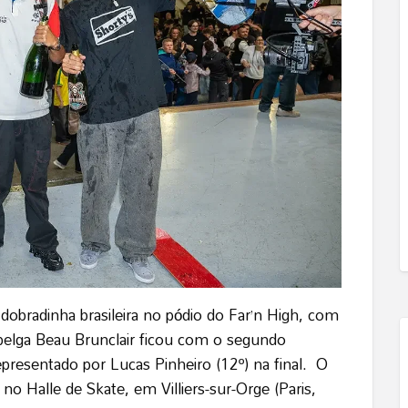
obradinha brasileira no pódio do Far’n High, com
O belga Beau Brunclair ficou com o segundo
representado por Lucas Pinheiro (12º) na final. O
o Halle de Skate, em Villiers-sur-Orge (Paris,